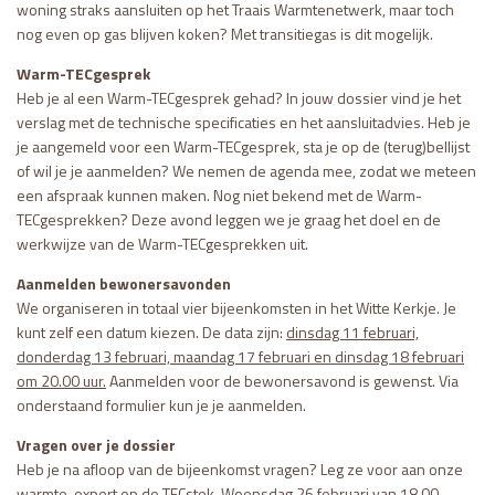
woning straks aansluiten op het Traais Warmtenetwerk, maar toch
nog even op gas blijven koken? Met transitiegas is dit mogelijk.
Warm-TECgesprek
Heb je al een Warm-TECgesprek gehad? In jouw dossier vind je het
verslag met de technische specificaties en het aansluitadvies. Heb je
je aangemeld voor een Warm-TECgesprek, sta je op de (terug)bellijst
of wil je je aanmelden? We nemen de agenda mee, zodat we meteen
een afspraak kunnen maken. Nog niet bekend met de Warm-
TECgesprekken? Deze avond leggen we je graag het doel en de
werkwijze van de Warm-TECgesprekken uit.
Aanmelden bewonersavonden
We organiseren in totaal vier bijeenkomsten in het Witte Kerkje. Je
kunt zelf een datum kiezen. De data zijn:
dinsdag 11 februari,
donderdag 13 februari, maandag 17 februari en dinsdag 18 februari
om 20.00 uur.
Aanmelden voor de bewonersavond is gewenst. Via
onderstaand formulier kun je je aanmelden.
Vragen over je dossier
Heb je na afloop van de bijeenkomst vragen? Leg ze voor aan onze
warmte-expert op de TECstek. Woensdag 26 februari van 18.00-