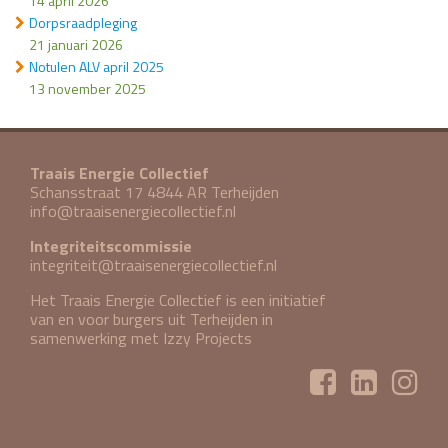
14 april 2026
Dorpsraadpleging
21 januari 2026
Notulen ALV april 2025
13 november 2025
Traais Energie Collectief
Schansstraat 17 4844 AR Terheijden
info@traaisenergiecollectief.nl
Integriteitscommissie
integriteit@traaisenergiecollectief.nl
Het Traais Energie Collectief is een initiatief
van en voor burgers uit Terheijden in
samenwerking met
Izzy Projects