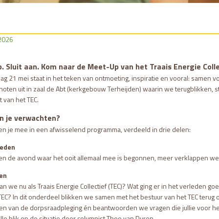
 2026
. Sluit aan. Kom naar de Meet-Up van het Traais Energie Colle
 21 mei staat in het teken van ontmoeting, inspiratie en vooral: samen vooru
oten uit in zaal de Abt (kerkgebouw Terheijden) waarin we terugblikken, st
 van het TEC.
n je verwachten?
 je mee in een afwisselend programma, verdeeld in drie delen:
leden
en de avond waar het ooit allemaal mee is begonnen, meer verklappen we 
en
an we nu als Traais Energie Collectief (TEC)? Wat ging er in het verleden 
TEC? In dit onderdeel blikken we samen met het bestuur van het TEC terug 
en van de dorpsraadpleging én beantwoorden we vragen die jullie voor het 
le blik op de situatie door columnist Theo van Duren.