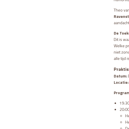
Theo van
Ravenst
aandacht
De Toek
Dit is w
Welke pr
niet zon
alle tijd
Praktis
Datum:
Locatie:
Progra
19:30
20:00
He
He
D