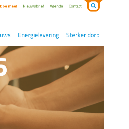
Zoeken
Doe mee!
Nieuwsbrief
Agenda
Contact
naar:
euws
Energielevering
Sterker dorp