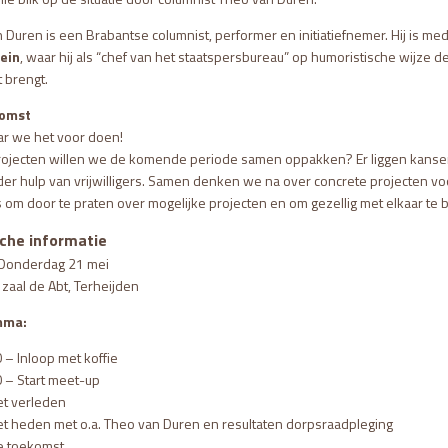
 Duren is een Brabantse columnist, performer en initiatiefnemer. Hij is me
ein
, waar hij als “chef van het staatspersbureau” op humoristische wijze d
 brengt.
omst
aar we het voor doen!
ojecten willen we de komende periode samen oppakken? Er liggen kansen 
der hulp van vrijwilligers. Samen denken we na over concrete projecten voo
 is om door te praten over mogelijke projecten en om gezellig met elkaar te 
che informatie
Donderdag 21 mei
zaal de Abt, Terheijden
mma:
 – Inloop met koffie
 – Start meet-up
t verleden
t heden met o.a. Theo van Duren en resultaten dorpsraadpleging
e toekomst