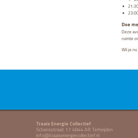
21:30
23:00
Doe me
Deze av
ruimte om
Wil je nu
Traais Energie Collectief
Schansstraat 17 4844 AR Terheijden
info@traaisenergiecollectief.nl