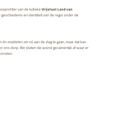
deoprichter van de ludieke
Vrijstaat Land van
e geschiedenis en identiteit van de regio onder de
én middelen om nú aan de slag te gaan, maar dat kan
r ons dorp. ​We sluiten de avond gezamenlijk af waar er
borrelen.