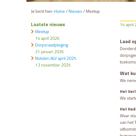
Je bent hier:
Home
/
Nieuws
/
Meetup
Laatste nieuws
14 april
Meetup
14 april 2026
Laad op
Dorpsraadpleging
Donderdag
21 januari 2026
dorpsgen
Notulen ALV april 2025
toekomst
13 november 2025
Wat ku
We nemen
Het Ver
We start
Het Hed
Waar sta
van het 
uitkomst
humorvol