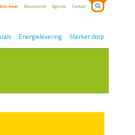
Zoeken
Doe mee!
Nieuwsbrief
Agenda
Contact
naar:
euws
Energielevering
Sterker dorp