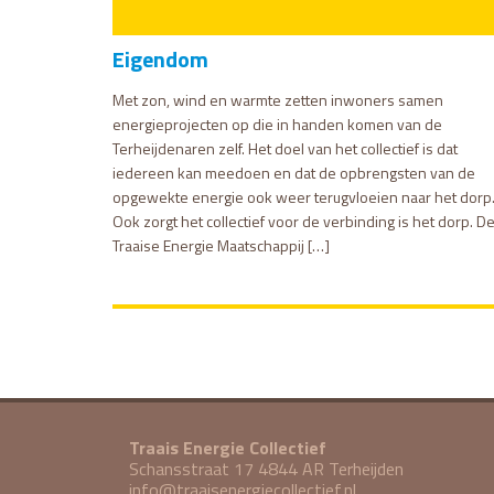
Eigendom
Met zon, wind en warmte zetten inwoners samen
energieprojecten op die in handen komen van de
Terheijdenaren zelf. Het doel van het collectief is dat
iedereen kan meedoen en dat de opbrengsten van de
opgewekte energie ook weer terugvloeien naar het dorp
Ook zorgt het collectief voor de verbinding is het dorp. D
Traaise Energie Maatschappij […]
Traais Energie Collectief
Schansstraat 17 4844 AR Terheijden
info@traaisenergiecollectief.nl