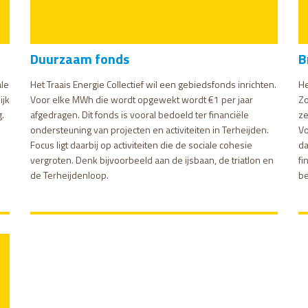
Duurzaam fonds
B
ale
Het Traais Energie Collectief wil een gebiedsfonds inrichten.
He
ijk
Voor elke MWh die wordt opgewekt wordt €1 per jaar
Zo
.
afgedragen. Dit fonds is vooral bedoeld ter financiële
ze
ondersteuning van projecten en activiteiten in Terheijden.
Vo
Focus ligt daarbij op activiteiten die de sociale cohesie
da
vergroten. Denk bijvoorbeeld aan de ijsbaan, de triatlon en
fi
de Terheijdenloop.
be